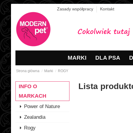
Zasady współpracy
Kontakt
MARKI
DLA PSA
D
Strona główna
Marki
ROGY
Lista produk
INFO O
MARKACH
Power of Nature
Zealandia
Rogy