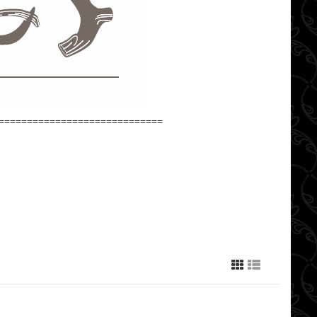
=============================