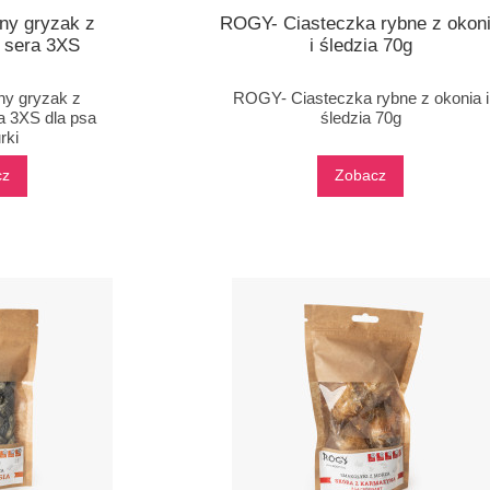
lny gryzak z
ROGY- Ciasteczka rybne z okon
o sera 3XS
i śledzia 70g
lny gryzak z
ROGY- Ciasteczka rybne z okonia i
a 3XS dla psa
śledzia 70g
rki
cz
Zobacz