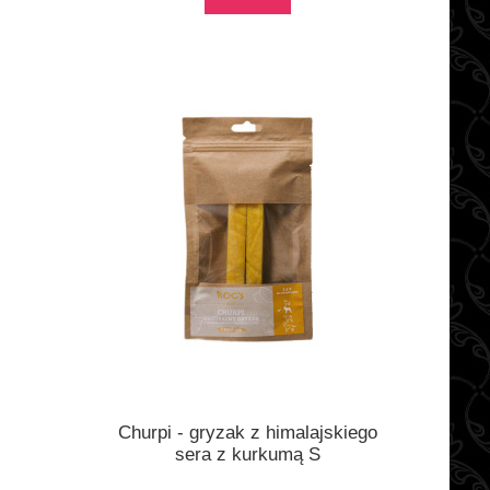
o
Churpi - gryzak z himalajskiego
sera z kurkumą S