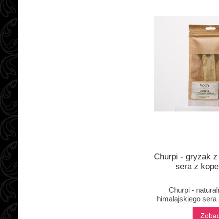
Churpi - gryzak z
sera z kop
Churpi - natura
himalajskiego sera
Zoba