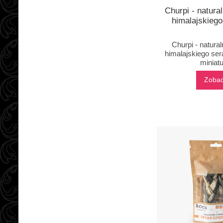
Churpi - natura
himalajskieg
Churpi - natura
himalajskiego ser
miniatu
Zoba