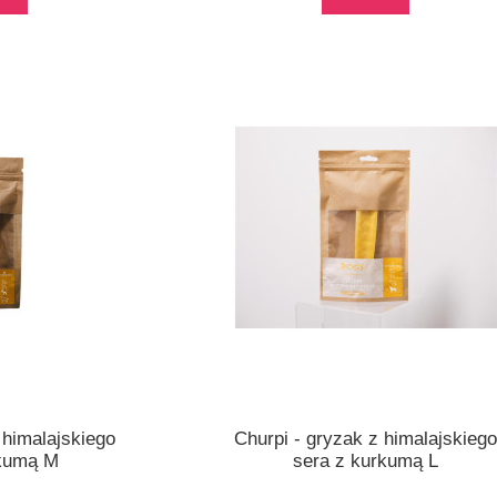
 himalajskiego
Churpi - gryzak z himalajskieg
rkumą M
sera z kurkumą L