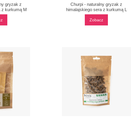
lny gryzak z
Churpi - naturalny gryzak z
a z kurkumą M
himalajskiego sera z kurkumą L
cz
Zobacz