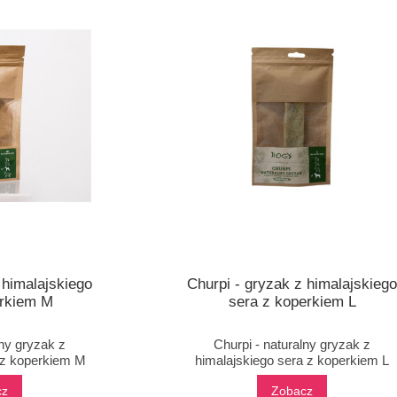
 himalajskiego
Churpi - gryzak z himalajskieg
erkiem M
sera z koperkiem L
lny gryzak z
Churpi - naturalny gryzak z
 z koperkiem M
himalajskiego sera z koperkiem L
cz
Zobacz