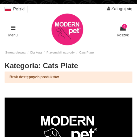
Zaloguj się
Polski
0
Menu
Koszyk
Strona główna
Dla kota
Przysmaki i nagrody
Cats Plate
Kategoria: Cats Plate
Brak dostępnych produktów.