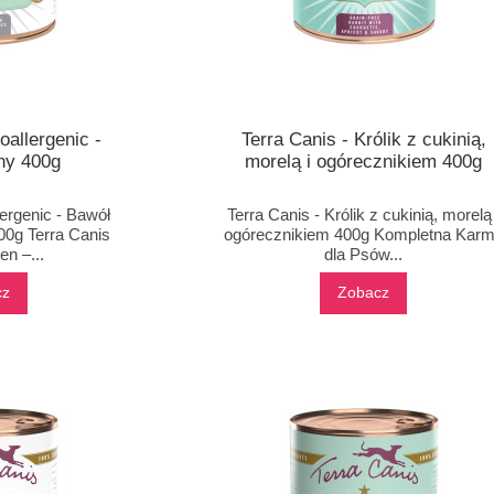
oallergenic -
Terra Canis - Królik z cukinią,
ny 400g
morelą i ogórecznikiem 400g
ergenic - Bawół
Terra Canis - Królik z cukinią, morelą 
00g Terra Canis
ogórecznikiem 400g Kompletna Kar
en –...
dla Psów...
cz
Zobacz