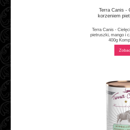
Terra Canis - 
korzeniem pie
Terra Canis - Cielę
pietruszki, mango i 
400g Kompl
Zoba