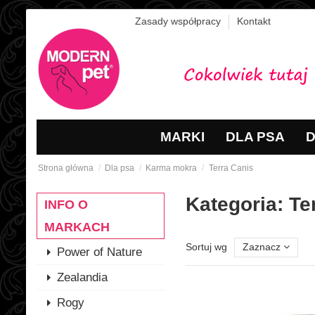
Zasady współpracy
Kontakt
MARKI
DLA PSA
D
Strona główna
Dla psa
Karma mokra
Terra Canis
Kategoria: Te
INFO O
MARKACH
Sortuj wg
Zaznacz
Power of Nature
Zealandia
Rogy