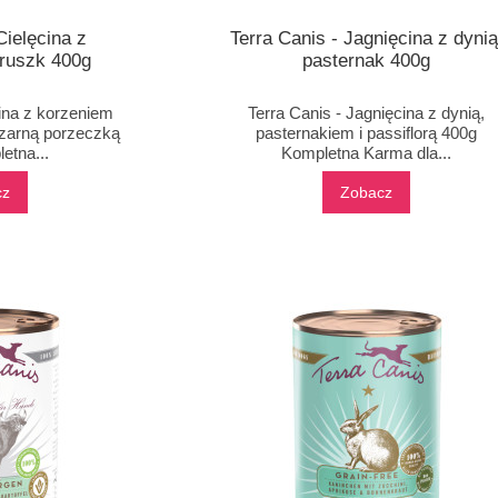
Cielęcina z
Terra Canis - Jagnięcina z dynią
truszk 400g
pasternak 400g
cina z korzeniem
Terra Canis - Jagnięcina z dynią,
czarną porzeczką
pasternakiem i passiflorą 400g
etna...
Kompletna Karma dla...
cz
Zobacz