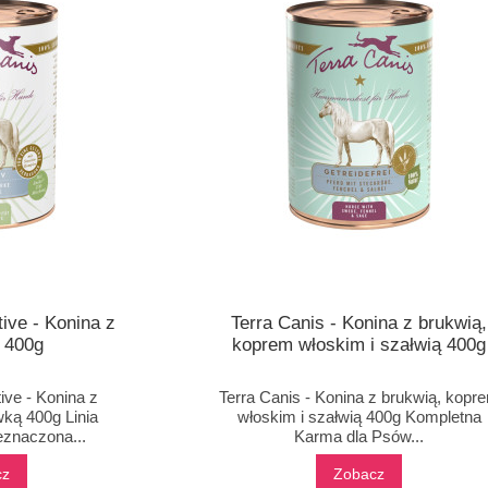
tive - Konina z
Terra Canis - Konina z brukwią,
 400g
koprem włoskim i szałwią 400g
ive - Konina z
Terra Canis - Konina z brukwią, kopr
wką 400g Linia
włoskim i szałwią 400g Kompletna
znaczona...
Karma dla Psów...
cz
Zobacz