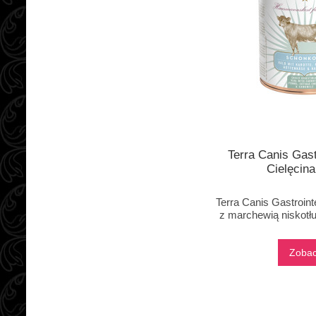
Terra Canis Gastr
Cielęcin
Terra Canis Gastrointe
z marchewią niskotłu
Zoba