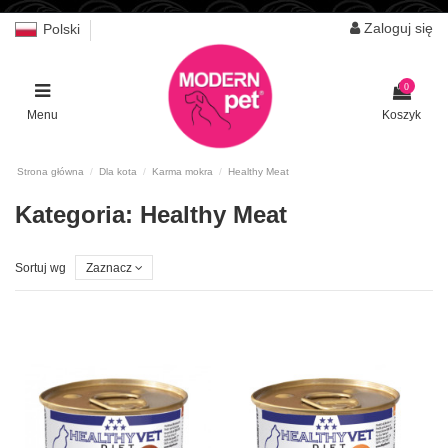
Zaloguj się
Polski
0
Menu
Koszyk
Strona główna
Dla kota
Karma mokra
Healthy Meat
Kategoria: Healthy Meat
Sortuj wg
Zaznacz