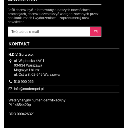
Jeśli chcesz być informowany o naszych nowościach i
promocjach, chcesz uczestniczyć w organizowanych przez
nas konkursach i wydarzeniach - zaprenumeruj nasz
newsletter.
KONTAKT
H.D.V. Sp. z o.o.
ul. Wąchocka 4A/11
03-934 Warszawa
Magazyn i biuro:
ul. Ostra 8, 02-949 Warszawa
510 900 066
info@modernpet.pl
Weterynaryjny numer identyfikacyjny:
PL14654420p
BDO 000426321