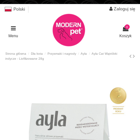
Zaloguj się
Polski
0
Menu
Koszyk
Strona główna
Dla kota
Przysmaki i nagrody
Ayla
Ayla Cat Wątróbki
indycze - Liofilizowane 28g