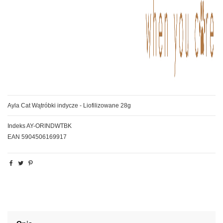
Ayla Cat Wątróbki indycze - Liofilizowane 28g
Indeks
AY-ORINDWTBK
EAN
5904506169917