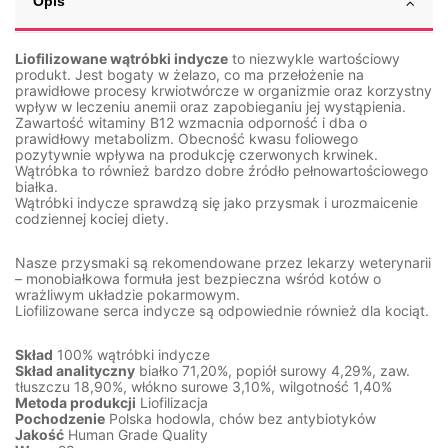
Opis
Liofilizowane wątróbki indycze
to niezwykle wartościowy
produkt. Jest bogaty w żelazo, co ma przełożenie na
prawidłowe procesy krwiotwórcze w organizmie oraz korzystny
wpływ w leczeniu anemii oraz zapobieganiu jej wystąpienia.
Zawartość witaminy B12 wzmacnia odporność i dba o
prawidłowy metabolizm. Obecność kwasu foliowego
pozytywnie wpływa na produkcję czerwonych krwinek.
Wątróbka to również bardzo dobre źródło pełnowartościowego
białka.
Wątróbki indycze sprawdzą się jako przysmak i urozmaicenie
codziennej kociej diety.
Nasze przysmaki są rekomendowane przez lekarzy weterynarii
– monobiałkowa formuła jest bezpieczna wśród kotów o
wrażliwym układzie pokarmowym.
Liofilizowane serca indycze są odpowiednie również dla kociąt.
Skład
100% wątróbki indycze
Skład analityczny
białko 71,20%, popiół surowy 4,29%, zaw.
tłuszczu 18,90%, włókno surowe 3,10%, wilgotność 1,40%
Metoda produkcji
Liofilizacja
Pochodzenie
Polska hodowla, chów bez antybiotyków
Jakość
Human Grade Quality