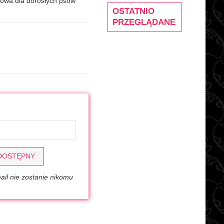
wa dla dorosłych psów
OSTATNIO
PRZEGLĄDANE
 DOSTĘPNY
il nie zostanie nikomu