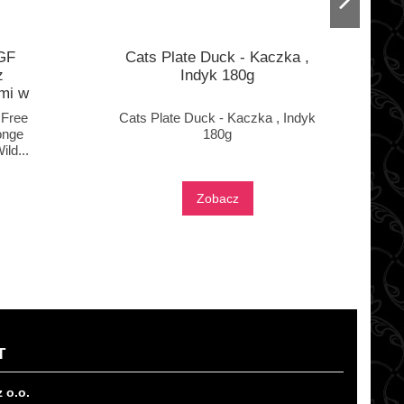
GF
Cats Plate Duck - Kaczka ,
z
Indyk 180g
mi w
 Free
Cats Plate Duck - Kaczka , Indyk
onge
180g
ld...
Zobacz
T
z o.o.