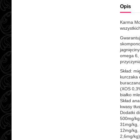
Opis
Karma Mo
wszystkich
Gwarantuj
skomponow
jagnięcin
omega 6, k
przyczyni
Skład: mi
kurczaka 
buraczana
(XOS 0,3%
białko ml
Skład ana
kwasy tłu
Dodatki di
500mg/kg,
31mg/kg, 
12mg/kg, 
2,6mg/kg)