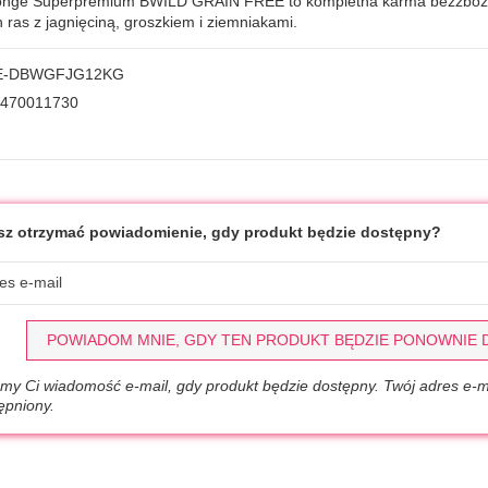
nge Superpremium BWILD GRAIN FREE to kompletna karma bezzbożo
 ras z jagnięciną, groszkiem i ziemniakami.
E-DBWGFJG12KG
470011730
z otrzymać powiadomienie, gdy produkt będzie dostępny?
POWIADOM MNIE, GDY TEN PRODUKT BĘDZIE PONOWNIE
my Ci wiadomość e-mail, gdy produkt będzie dostępny. Twój adres e-ma
ępniony.