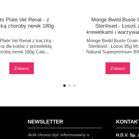
ts Plate Vet Renal - z
Monge Bwild Buste 
ką choroby nerek 180g
Sterilised - Łosoś 
krewetkami i warzywa
sosie 85g
Plate Vet Renal z kaczką -
Monge Bwild Buste Grain
a dla kotów z przewlekłą
Sterilised - Łosoś 85g M
orobą nerek 180g Cats...
Natural Superpremium BWi
Zobacz
Zobacz
NEWSLETTER
KONTAK
Jeśli chcesz być informowany o
H.D.V. Sp. 