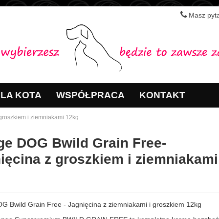
Masz pyta
LA KOTA
WSPÓŁPRACA
KONTAKT
groszkiem i ziemniakami 12kg
e DOG Bwild Grain Free-
ięcina z groszkiem i ziemniakami
g
 Bwild Grain Free - Jagnięcina z ziemniakami i groszkiem 12kg