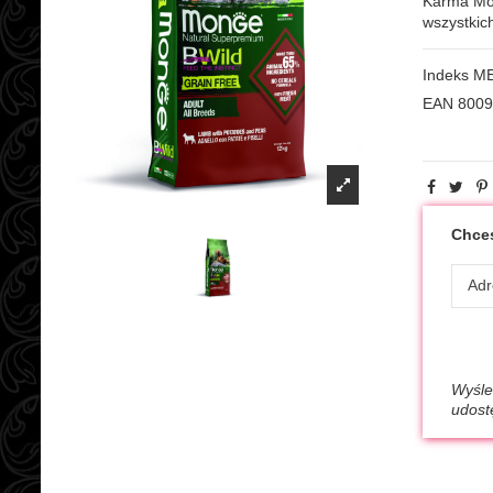
Karma Mo
wszystkich
Indeks
M
EAN
8009
Chces
Wyśle
udost