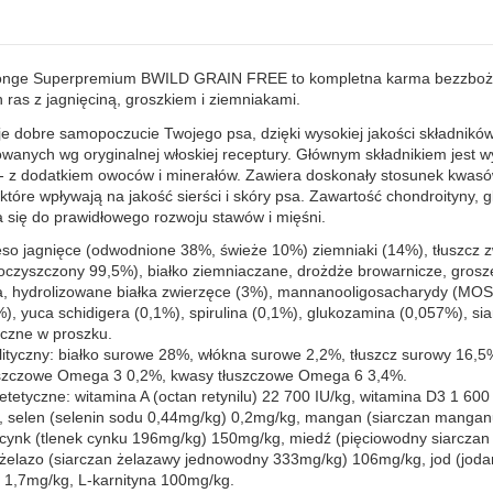
nge Superpremium BWILD GRAIN FREE to kompletna karma bezzbożo
 ras z jagnięciną, groszkiem i ziemniakami.
e dobre samopoczucie Twojego psa, dzięki wysokiej jakości składników
anych wg oryginalnej włoskiej receptury. Głównym składnikiem jest 
y- z dodatkiem owoców i minerałów. Zawiera doskonały stosunek kwas
tóre wpływają na jakość sierści i skóry psa. Zawartość chondroityny, g
a się do prawidłowego rozwoju stawów i mięśni.
ęso jagnięce (odwodnione 38%, świeże 10%) ziemniaki (14%), tłuszcz z
oczyszczony 99,5%), białko ziemniaczane, drożdże browarnicze, grosz
, hydrolizowane białka zwierzęce (3%), mannanooligosacharydy (MOS 
), yuca schidigera (0,1%), spirulina (0,1%), glukozamina (0,057%), si
eczne w proszku.
lityczny: białko surowe 28%, włókna surowe 2,2%, tłuszcz surowy 16,5
szczowe Omega 3 0,2%, kwasy tłuszczowe Omega 6 3,4%.
etetyczne: witamina A (octan retynilu) 22 700 IU/kg, witamina D3 1 600
 selen (selenin sodu 0,44mg/kg) 0,2mg/kg, mangan (siarczan manga
cynk (tlenek cynku 196mg/kg) 150mg/kg, miedź (pięciowodny siarczan 
żelazo (siarczan żelazawy jednowodny 333mg/kg) 106mg/kg, jod (jod
 1,7mg/kg, L-karnityna 100mg/kg.