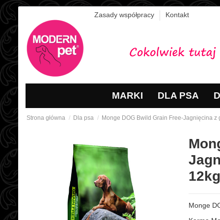
Zasady współpracy
Kontakt
MARKI
DLA PSA
D
Strona główna
Dla psa
Monge DOG Bwild Grain Free-Jagnięcina z 
Mong
Jagn
12k
Monge DOG