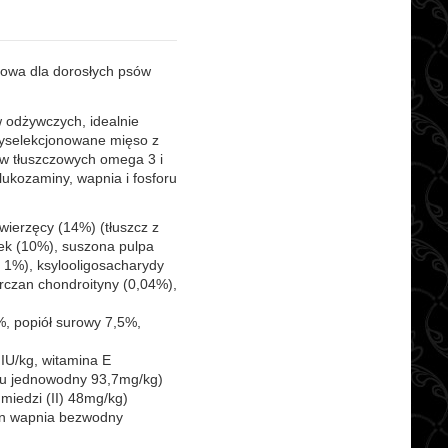
wa dla dorosłych psów
 odżywczych, idealnie
wyselekcjonowane mięso z
ów tłuszczowych omega 3 i
lukozaminy, wapnia i fosforu
wierzęcy (14%) (tłuszcz z
ek (10%), suszona pulpa
1%), ksylooligosacharydy
arczan chondroityny (0,04%),
%, popiół surowy 7,5%,
 IU/kg, witamina E
nu jednowodny 93,7mg/kg)
miedzi (II) 48mg/kg)
an wapnia bezwodny