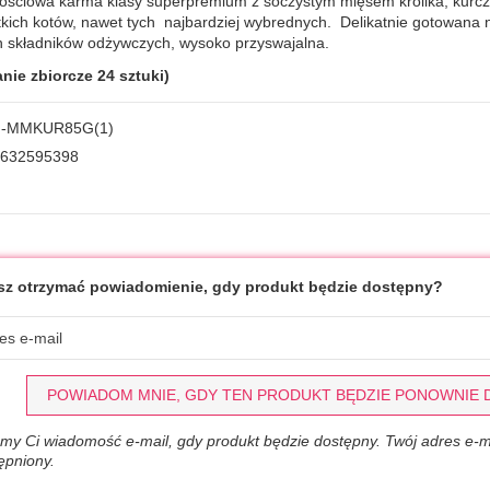
ościowa karma klasy superpremium z soczystym mięsem królika, kurcza
tkich kotów, nawet tych najbardziej wybrednych. Delikatnie gotowana 
h składników odżywczych, wysoko przyswajalna.
ie zbiorcze 24 sztuki)
-MMKUR85G(1)
632595398
z otrzymać powiadomienie, gdy produkt będzie dostępny?
POWIADOM MNIE, GDY TEN PRODUKT BĘDZIE PONOWNIE
my Ci wiadomość e-mail, gdy produkt będzie dostępny. Twój adres e-ma
ępniony.