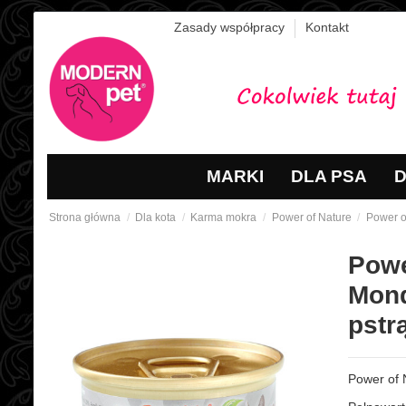
Zasady współpracy
Kontakt
MARKI
DLA PSA
D
Strona główna
Dla kota
Karma mokra
Power of Nature
Power of
Powe
Mond
pstr
Power of 