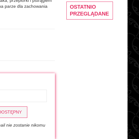
ka, przepiórki i pstrągiem
na parze dla zachowania
OSTATNIO
PRZEGLĄDANE
 DOSTĘPNY
il nie zostanie nikomu