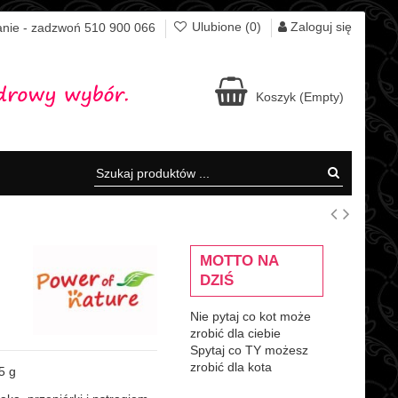
Zaloguj się
Ulubione (
0
)
nie - zadzwoń 510 900 066
Koszyk
(Empty)
MOTTO NA
DZIŚ
Nie pytaj co kot może
zrobić dla ciebie
Spytaj co TY możesz
zrobić dla kota
5 g