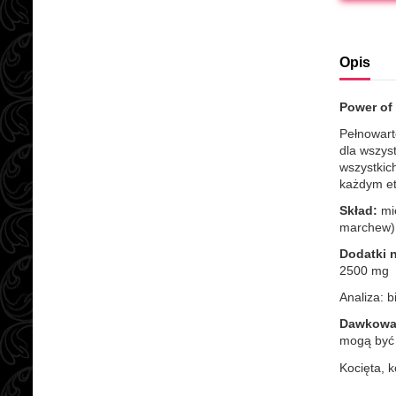
Opis
Power of 
Pełnowart
dla wszys
wszystkic
każdym et
Skład:
mię
marchew),
Dodatki n
2500 mg
Analiza: b
Dawkowa
mogą być 
Kocięta, k