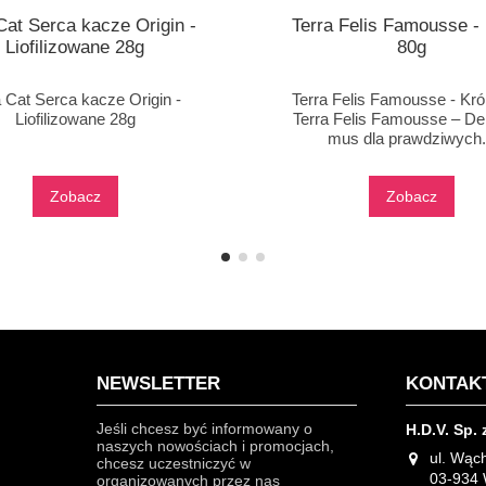
Cat Serca kacze Origin -
Terra Felis Famousse - 
Liofilizowane 28g
80g
 Cat Serca kacze Origin -
Terra Felis Famousse - Kró
Liofilizowane 28g
Terra Felis Famousse – Del
mus dla prawdziwych.
Zobacz
Zobacz
NEWSLETTER
KONTAK
Jeśli chcesz być informowany o
H.D.V. Sp. 
naszych nowościach i promocjach,
ul. Wąc
chcesz uczestniczyć w
03-934
organizowanych przez nas