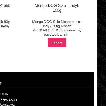
Królik
Monge DOG Solo - Indyk
150g
lik 80g
Monge DOG Solo Monoprotein -
ikatny
Indyk 150g Monge
..
MONOPROTEICO to smaczny
pasztecik z linii...
Zobacz
T
z o.o.
hocka 4A/11
 Warszawa