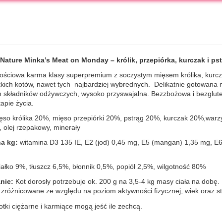
Nature Minka’s Meat on Monday – królik, przepiórka, kurczak i pst
ościowa karma klasy superpremium z soczystym mięsem królika, kurcza
tkich kotów, nawet tych najbardziej wybrednych. Delikatnie gotowana 
h składników odżywczych, wysoko przyswajalna. Bezzbożowa i bezglut
apie życia.
so królika 20%, mięso przepiórki 20%, pstrąg 20%, kurczak 20%,warzyw
 olej rzepakowy, minerały
a kg:
witamina D3 135 IE, E2 (jod) 0,45 mg, E5 (mangan) 1,35 mg, E6
iałko 9%, tłuszcz 6,5%, błonnik 0,5%, popiół 2,5%, wilgotność 80%
nie:
Kot dorosły potrzebuje ok. 200 g na 3,5-4 kg masy ciała na dobę
zróżnicowane ze względu na poziom aktywności fizycznej, wiek oraz st
otki ciężarne i karmiące mogą jeść ile zechcą.