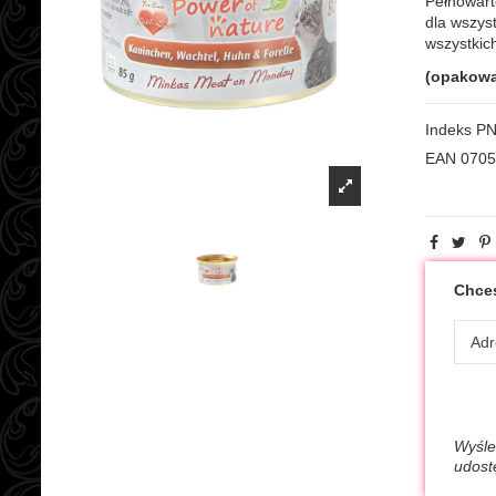
Pełnowart
dla wszys
wszystkic
(opakowan
Indeks
PN
EAN
0705
Chces
Wyśle
udost