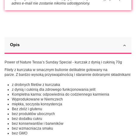
adres e-mail nie zostanie nikomu udostępniony.
Opis
Power of Nature Tessa’s Sunday Special - kurczak z dynią i cukinią 70g
Filety z kurczaka w smacznym bulionie delikatnie gotowany na
parze. Z bardzo wysoką przyswajalnością i starannie dobranymi składnikami
z drobnych filetów z kurczaka
z dynią i cukinią dla zdrowego funkcjonowania jelit
Kompletna karma: odpowiednia do codziennego karmienia
Wyprodukowane w Niemczech
miękka, soczysta konsystencja
Bez zbóż i glutenu
bez produktów ubocznych
bez dodatku cukru
bez konserwantów i barwników
bez wzmacniacza smaku
bez GMO