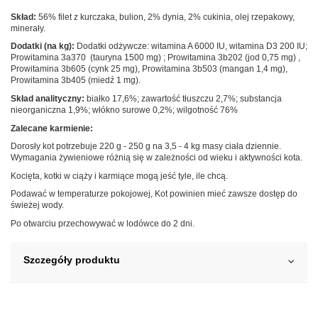
Skład:
56% filet z kurczaka, bulion, 2% dynia, 2% cukinia, olej rzepakowy,
minerały.
Dodatki (na kg):
Dodatki odżywcze: witamina A 6000 IU, witamina D3 200 IU;
Prowitamina 3a370 (tauryna 1500 mg) ; Prowitamina 3b202 (jod 0,75 mg) ,
Prowitamina 3b605 (cynk 25 mg), Prowitamina 3b503 (mangan 1,4 mg),
Prowitamina 3b405 (miedź 1 mg).
Skład analityczny:
białko 17,6%; zawartość tłuszczu 2,7%; substancja
nieorganiczna 1,9%; włókno surowe 0,2%; wilgotność 76%
Zalecane karmienie:
Dorosły kot potrzebuje 220 g - 250 g na 3,5 - 4 kg masy ciała dziennie.
Wymagania żywieniowe różnią się w zależności od wieku i aktywności kota.
Kocięta, kotki w ciąży i karmiące mogą jeść tyle, ile chcą.
Podawać w temperaturze pokojowej, Kot powinien mieć zawsze dostęp do
świeżej wody.
Po otwarciu przechowywać w lodówce do 2 dni.
Szczegóły produktu