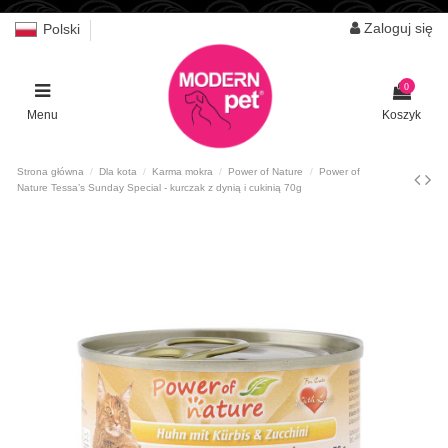
Zaloguj się
Polski
0
Menu
Koszyk
Strona główna
Dla kota
Karma mokra
Power of Nature
Power of
Nature Tessa’s Sunday Special - kurczak z dynią i cukinią 70g