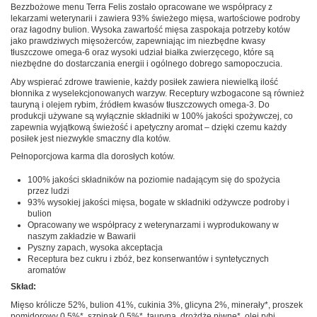
Bezzbożowe menu Terra Felis zostało opracowane we współpracy z
lekarzami weterynarii i zawiera 93% świeżego mięsa, wartościowe podroby
oraz łagodny bulion. Wysoka zawartość mięsa zaspokaja potrzeby kotów
jako prawdziwych mięsożerców, zapewniając im niezbędne kwasy
tłuszczowe omega-6 oraz wysoki udział białka zwierzęcego, które są
niezbędne do dostarczania energii i ogólnego dobrego samopoczucia.
Aby wspierać zdrowe trawienie, każdy posiłek zawiera niewielką ilość
błonnika z wyselekcjonowanych warzyw. Receptury wzbogacone są również
tauryną i olejem rybim, źródłem kwasów tłuszczowych omega-3. Do
produkcji używane są wyłącznie składniki w 100% jakości spożywczej, co
zapewnia wyjątkową świeżość i apetyczny aromat – dzięki czemu każdy
posiłek jest niezwykle smaczny dla kotów.
Pełnoporcjowa karma dla dorosłych kotów.
100% jakości składników na poziomie nadającym się do spożycia
przez ludzi
93% wysokiej jakości mięsa, bogate w składniki odżywcze podroby i
bulion
Opracowany we współpracy z weterynarzami i wyprodukowany w
naszym zakładzie w Bawarii
Pyszny zapach, wysoka akceptacja
Receptura bez cukru i zbóż, bez konserwantów i syntetycznych
aromatów
Skład:
Mięso królicze 52%, bulion 41%, cukinia 3%, glicyna 2%, minerały*, proszek
pomidorowy 0,5%*, szpinak 0,5%*, tauryna, drożdże piwne*, olej rybi,