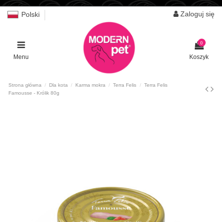
Zaloguj się
Polski
0
Menu
Koszyk
Strona główna
Dla kota
Karma mokra
Terra Felis
Terra Felis
Famousse - Królik 80g