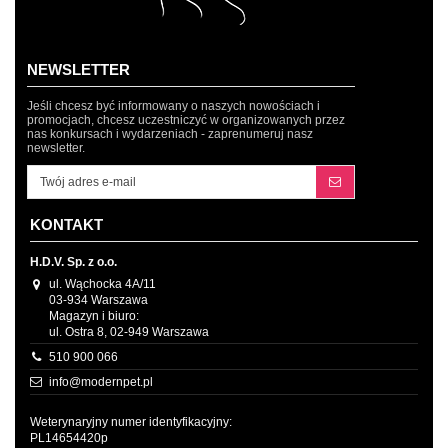
NEWSLETTER
Jeśli chcesz być informowany o naszych nowościach i
promocjach, chcesz uczestniczyć w organizowanych przez
nas konkursach i wydarzeniach - zaprenumeruj nasz
newsletter.
KONTAKT
H.D.V. Sp. z o.o.
ul. Wąchocka 4A/11
03-934 Warszawa
Magazyn i biuro:
ul. Ostra 8, 02-949 Warszawa
510 900 066
info@modernpet.pl
Weterynaryjny numer identyfikacyjny:
PL14654420p