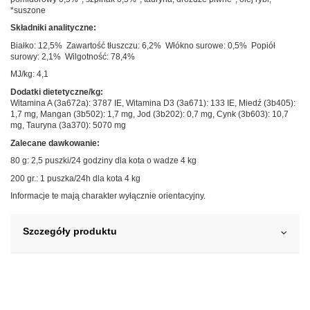
*suszone
Składniki analityczne:
Białko: 12,5% Zawartość tłuszczu: 6,2% Włókno surowe: 0,5% Popiół
surowy: 2,1% Wilgotność: 78,4%
MJ/kg: 4,1
Dodatki dietetyczne/kg:
Witamina A (3a672a): 3787 IE, Witamina D3 (3a671): 133 IE, Miedź (3b405):
1,7 mg, Mangan (3b502): 1,7 mg, Jod (3b202): 0,7 mg, Cynk (3b603): 10,7
mg, Tauryna (3a370): 5070 mg
Zalecane dawkowanie:
80 g: 2,5 puszki/24 godziny dla kota o wadze 4 kg
200 gr.: 1 puszka/24h dla kota 4 kg
Informacje te mają charakter wyłącznie orientacyjny.
Szczegóły produktu