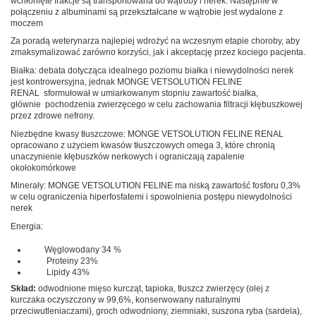
wchłonięte frakcje są transportowana do wątroby i nerek. Następnie w
połączeniu z albuminami są przekształcane w wątrobie jest wydalone z
moczem
Za poradą weterynarza najlepiej wdrożyć na wczesnym etapie choroby, aby
zmaksymalizować zarówno korzyści, jak i akceptację przez kociego pacjenta.
Białka: debata dotycząca idealnego poziomu białka i niewydolności nerek
jest kontrowersyjna, jednak MONGE VETSOLUTION FELINE
RENAL sformułował w umiarkowanym stopniu zawartość białka,
głównie pochodzenia zwierzęcego w celu zachowania filtracji kłębuszkowej
przez zdrowe nefrony.
Niezbędne kwasy tłuszczowe: MONGE VETSOLUTION FELINE RENAL
opracowano z użyciem kwasów tłuszczowych omega 3, które chronią
unaczynienie kłębuszków nerkowych i ograniczają zapalenie
okołokomórkowe
Minerały: MONGE VETSOLUTION FELINE ma niską zawartość fosforu 0,3%
w celu ograniczenia hiperfosfatemi i spowolnienia postępu niewydolności
nerek
Energia:
Węglowodany 34 %
Proteiny 23%
Lipidy 43%
Skład:
odwodnione mięso kurcząt, tapioka, tłuszcz zwierzęcy (olej z
kurczaka oczyszczony w 99,6%, konserwowany naturalnymi
przeciwutleniaczami), groch odwodniony, ziemniaki, suszona ryba (sardela),