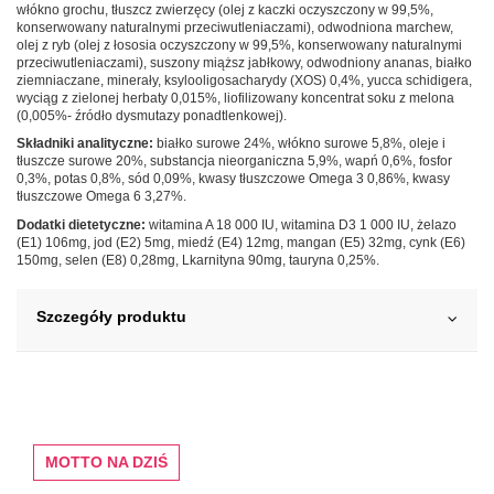
włókno grochu, tłuszcz zwierzęcy (olej z kaczki oczyszczony w 99,5%,
konserwowany naturalnymi przeciwutleniaczami), odwodniona marchew,
olej z ryb (olej z łososia oczyszczony w 99,5%, konserwowany naturalnymi
przeciwutleniaczami), suszony miąższ jabłkowy, odwodniony ananas, białko
ziemniaczane, minerały, ksylooligosacharydy (XOS) 0,4%, yucca schidigera,
wyciąg z zielonej herbaty 0,015%, liofilizowany koncentrat soku z melona
(0,005%- źródło dysmutazy ponadtlenkowej).
Składniki analityczne:
białko surowe 24%, włókno surowe 5,8%, oleje i
tłuszcze surowe 20%, substancja nieorganiczna 5,9%, wapń 0,6%, fosfor
0,3%, potas 0,8%, sód 0,09%, kwasy tłuszczowe Omega 3 0,86%, kwasy
tłuszczowe Omega 6 3,27%.
Dodatki dietetyczne:
witamina A 18 000 IU, witamina D3 1 000 IU, żelazo
(E1) 106mg, jod (E2) 5mg, miedź (E4) 12mg, mangan (E5) 32mg, cynk (E6)
150mg, selen (E8) 0,28mg, Lkarnityna 90mg, tauryna 0,25%.
Szczegóły produktu
MOTTO NA DZIŚ