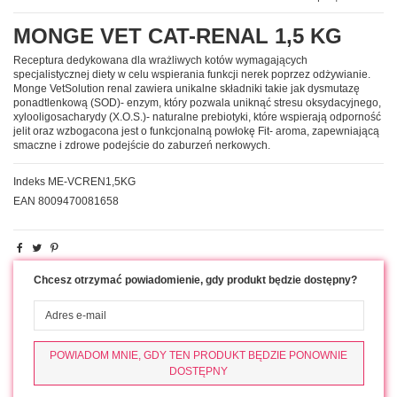
MONGE VET CAT-RENAL 1,5 KG
Receptura dedykowana dla wrażliwych kotów wymagających
specjalistycznej diety w celu wspierania funkcji nerek poprzez odżywianie.
Monge VetSolution renal zawiera unikalne składniki takie jak dysmutazę
ponadtlenkową (SOD)- enzym, który pozwala uniknąć stresu oksydacyjnego,
xylooligosacharydy (X.O.S.)- naturalne prebiotyki, które wspierają odporność
jelit oraz wzbogacona jest o funkcjonalną powłokę Fit- aroma, zapewniającą
smaczne i zdrowe podejście do zaburzeń nerkowych.
Indeks
ME-VCREN1,5KG
EAN
8009470081658
Chcesz otrzymać powiadomienie, gdy produkt będzie dostępny?
POWIADOM MNIE, GDY TEN PRODUKT BĘDZIE PONOWNIE
DOSTĘPNY