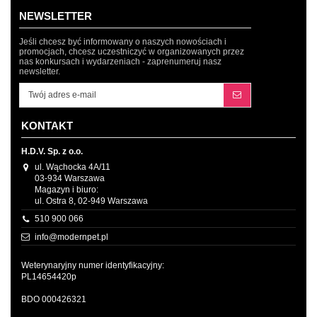
NEWSLETTER
Jeśli chcesz być informowany o naszych nowościach i
promocjach, chcesz uczestniczyć w organizowanych przez
nas konkursach i wydarzeniach - zaprenumeruj nasz
newsletter.
KONTAKT
H.D.V. Sp. z o.o.
ul. Wąchocka 4A/11
03-934 Warszawa
Magazyn i biuro:
ul. Ostra 8, 02-949 Warszawa
510 900 066
info@modernpet.pl
Weterynaryjny numer identyfikacyjny:
PL14654420p
BDO 000426321