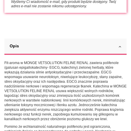
Wyślemy Ci wiadomość e-mail, gdy produkt będzie dostępny. Twój
adres e-mail nie zostanie nikomu udostępniony.
Opis
Fit-aroma w MONGE VETSOLUTION FELINE RENAL zawiera polifenole
(galusan epigallokatechiny- EGCG, katechiny) zielonej herbaty, które
wykazują działania silnie antyoksydacyjne i przeciwzapalne. EGCG
wspomaga usuwanie neurotoksyn, niwelujące leukocytozę, stany zapalne,
stres oksydacyjny oraz ich następstwa. EGCG znacznie poprawia
nadciśnienie nerkowe i wspomaga regeneracje tkanek. Katechina w MONGE
VETSOLUTION FELINE RENAL usuwa większość wolnych rodników,
łagodząc stres oksydacyjny oraz zmniejsza ilość uszkodzonych komórek
nerkowych w warstwie nabłonkowej linii komórkowych nerek, minimalizując
utlenianie toksyny mocznicowej i tlenku azotu. Jednocześnie katechina
zwiększa aktywność enzymu niszczącego wolne rodniki. Poprawa krążenia
nerkowego oraz funkcji nerek, zapobiega kumulowaniu się glikogenu w
kanalikach nerkowych przez obniżenie poziomu glukozy we krwi.
Pomimo że wchłanialność naturalnego polifenolu jest ograniczona,