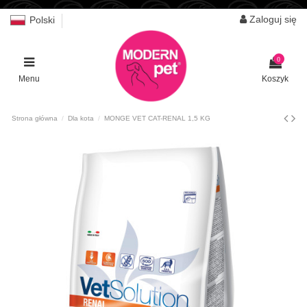
Zaloguj się
Polski
0
Menu
Koszyk
Strona główna
Dla kota
MONGE VET CAT-RENAL 1,5 KG