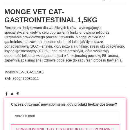
MONGE VET CAT-
GASTROINTESTINAL 1,5KG
Receptura dedykowana dla wrażliwych kotów wymagających
specjalistycznej diety w celu poprawienia funkcjonowania jelit oraz
utrzymania prawidłowego procesu trawienia. Monge VetSolution
gastrointestinal zawiera unikalne składniki takie jak dysmutazę
ponadtlenkową (SOD)- enzym, który pozwala uniknąć stresu oksydacyjnego,
ksylooligosacharydy (X.O.S.)- naturalne prebiotyki, które wspierają
odporność jelit oraz wzbogacona jest o funkcjonalną powłokę Fit- aroma,
zapewniającą smaczne i zdrowe podejście do zaburzeń procesu trawienia.
Indeks
ME-VCGAS1,5KG
EAN
8009470081511
Chcesz otrzymać powiadomienie, gdy produkt będzie dostępny?
POWIADOM MNIE, GDY TEN PRODUKT BĘDZIE PONOWNIE