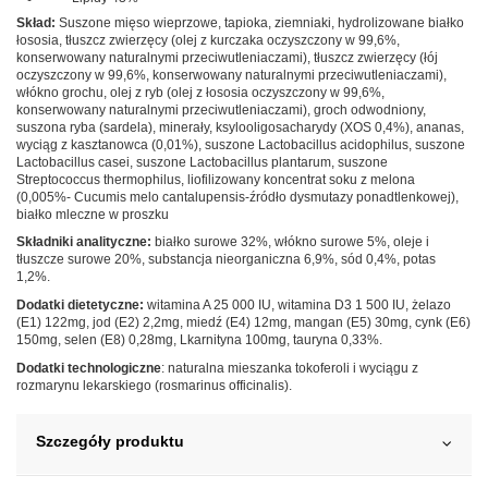
Skład:
Suszone mięso wieprzowe, tapioka, ziemniaki, hydrolizowane białko
łososia, tłuszcz zwierzęcy (olej z kurczaka oczyszczony w 99,6%,
konserwowany naturalnymi przeciwutleniaczami), tłuszcz zwierzęcy (łój
oczyszczony w 99,6%, konserwowany naturalnymi przeciwutleniaczami),
włókno grochu, olej z ryb (olej z łososia oczyszczony w 99,6%,
konserwowany naturalnymi przeciwutleniaczami), groch odwodniony,
suszona ryba (sardela), minerały, ksylooligosacharydy (XOS 0,4%), ananas,
wyciąg z kasztanowca (0,01%), suszone Lactobacillus acidophilus, suszone
Lactobacillus casei, suszone Lactobacillus plantarum, suszone
Streptococcus thermophilus, liofilizowany koncentrat soku z melona
(0,005%- Cucumis melo cantalupensis-źródło dysmutazy ponadtlenkowej),
białko mleczne w proszku
Składniki analityczne:
białko surowe 32%, włókno surowe 5%, oleje i
tłuszcze surowe 20%, substancja nieorganiczna 6,9%, sód 0,4%, potas
1,2%.
Dodatki dietetyczne:
witamina A 25 000 IU, witamina D3 1 500 IU, żelazo
(E1) 122mg, jod (E2) 2,2mg, miedź (E4) 12mg, mangan (E5) 30mg, cynk (E6)
150mg, selen (E8) 0,28mg, Lkarnityna 100mg, tauryna 0,33%.
Dodatki technologiczne
: naturalna mieszanka tokoferoli i wyciągu z
rozmarynu lekarskiego (rosmarinus officinalis).
Szczegóły produktu