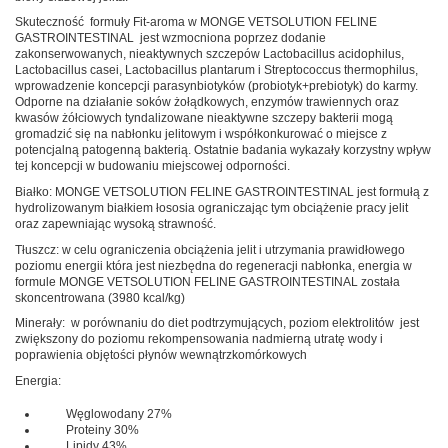
Skuteczność formuły Fit-aroma w MONGE VETSOLUTION FELINE
GASTROINTESTINAL jest wzmocniona poprzez dodanie
zakonserwowanych, nieaktywnych szczepów Lactobacillus acidophilus,
Lactobacillus casei, Lactobacillus plantarum i Streptococcus thermophilus,
wprowadzenie koncepcji parasynbiotyków (probiotyk+prebiotyk) do karmy.
Odporne na działanie soków żołądkowych, enzymów trawiennych oraz
kwasów żółciowych tyndalizowane nieaktywne szczepy bakterii mogą
gromadzić się na nabłonku jelitowym i współkonkurować o miejsce z
potencjalną patogenną bakterią. Ostatnie badania wykazały korzystny wpływ
tej koncepcji w budowaniu miejscowej odporności.
Białko: MONGE VETSOLUTION FELINE GASTROINTESTINAL jest formułą z
hydrolizowanym białkiem łososia ograniczając tym obciążenie pracy jelit
oraz zapewniając wysoką strawność.
Tłuszcz: w celu ograniczenia obciążenia jelit i utrzymania prawidłowego
poziomu energii która jest niezbędna do regeneracji nabłonka, energia w
formule MONGE VETSOLUTION FELINE GASTROINTESTINAL została
skoncentrowana (3980 kcal/kg)
Minerały: w porównaniu do diet podtrzymujących, poziom elektrolitów jest
zwiększony do poziomu rekompensowania nadmierną utratę wody i
poprawienia objętości płynów wewnątrzkomórkowych
Energia:
Węglowodany 27%
Proteiny 30%
Lipidy 43%