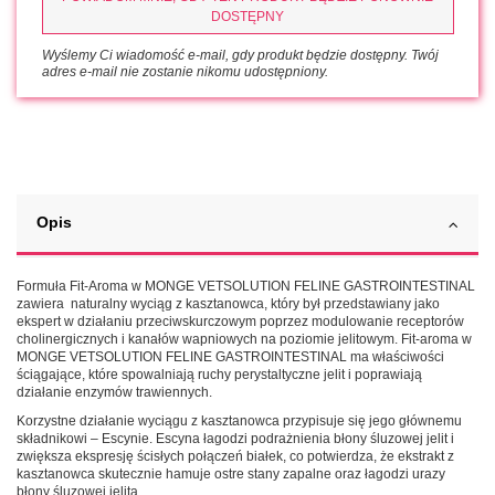
DOSTĘPNY
Wyślemy Ci wiadomość e-mail, gdy produkt będzie dostępny. Twój
adres e-mail nie zostanie nikomu udostępniony.
Opis
Formuła Fit-Aroma w MONGE VETSOLUTION FELINE GASTROINTESTINAL
zawiera naturalny wyciąg z kasztanowca, który był przedstawiany jako
ekspert w działaniu przeciwskurczowym poprzez modulowanie receptorów
cholinergicznych i kanałów wapniowych na poziomie jelitowym. Fit-aroma w
MONGE VETSOLUTION FELINE GASTROINTESTINAL ma właściwości
ściągające, które spowalniają ruchy perystaltyczne jelit i poprawiają
działanie enzymów trawiennych.
Korzystne działanie wyciągu z kasztanowca przypisuje się jego głównemu
składnikowi – Escynie. Escyna łagodzi podrażnienia błony śluzowej jelit i
zwiększa ekspresję ścisłych połączeń białek, co potwierdza, że ekstrakt z
kasztanowca skutecznie hamuje ostre stany zapalne oraz łagodzi urazy
błony śluzowej jelita.