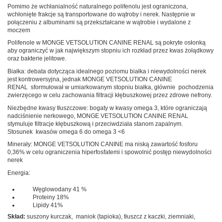
Pomimo że wchłanialność naturalnego polifenolu jest ograniczona,
wchłonięte frakcje są transportowane do wątroby i nerek. Następnie w
połączeniu z albuminami są przekształcane w wątrobie i wydalone z
moczem
Polifenole w MONGE VETSOLUTION CANINE RENAL są pokryte osłonką
aby ograniczyć w jak największym stopniu ich rozkład przez kwas żołądkowy
oraz bakterie jelitowe.
Białka: debata dotycząca idealnego poziomu białka i niewydolności nerek
jest kontrowersyjna, jednak MONGE VETSOLUTION CANINE
RENAL sformułował w umiarkowanym stopniu białka, głównie pochodzenia
zwierzęcego w celu zachowania filtracji kłębuszkowej przez zdrowe nefrony.
Niezbędne kwasy tłuszczowe: bogaty w kwasy omega 3, które ograniczają
nadciśnienie nerkowego, MONGE VETSOLUTION CANINE RENAL
stymuluje filtracje kłębuszkową i przeciwdziała stanom zapalnym.
Stosunek kwasów omega 6 do omega 3 <6
Minerały: MONGE VETSOLUTION CANINE ma niską zawartość fosforu
0,36% w celu ograniczenia hiperfosfatemi i spowolnić postęp niewydolności
nerek
Energia:
Węglowodany 41 %
Proteiny 18%
Lipidy 41%
Skład:
suszony kurczak, maniok (tapioka), tłuszcz z kaczki, ziemniaki,