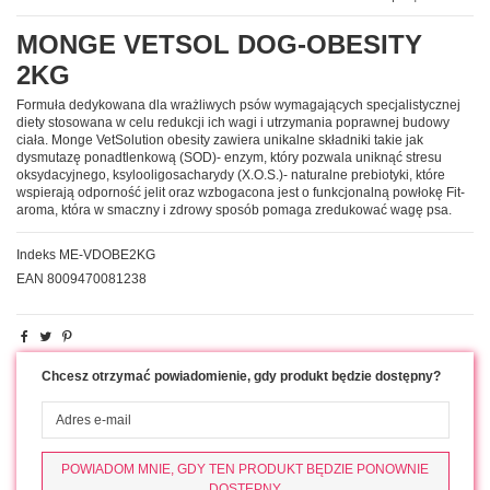
MONGE VETSOL DOG-OBESITY
2KG
Formuła dedykowana dla wrażliwych psów wymagających specjalistycznej
diety stosowana w celu redukcji ich wagi i utrzymania poprawnej budowy
ciała. Monge VetSolution obesity zawiera unikalne składniki takie jak
dysmutazę ponadtlenkową (SOD)- enzym, który pozwala uniknąć stresu
oksydacyjnego, ksylooligosacharydy (X.O.S.)- naturalne prebiotyki, które
wspierają odporność jelit oraz wzbogacona jest o funkcjonalną powłokę Fit-
aroma, która w smaczny i zdrowy sposób pomaga zredukować wagę psa.
Indeks
ME-VDOBE2KG
EAN
8009470081238
Chcesz otrzymać powiadomienie, gdy produkt będzie dostępny?
POWIADOM MNIE, GDY TEN PRODUKT BĘDZIE PONOWNIE
DOSTĘPNY