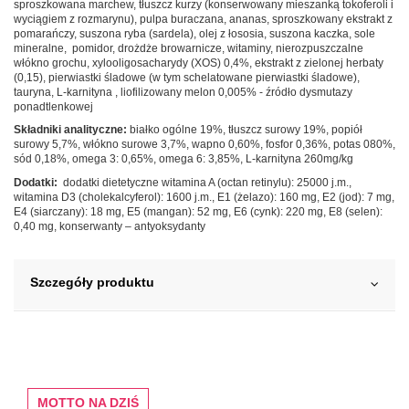
sproszkowana marchew, tłuszcz kurzy (konserwowany mieszanką tokoferoli i
wyciągiem z rozmarynu), pulpa buraczana, ananas, sproszkowany ekstrakt z
pomarańczy, suszona ryba (sardela), olej z łososia, suszona kaczka, sole
mineralne, pomidor, drożdże browarnicze, witaminy, nierozpuszczalne
włókno grochu, xylooligosacharydy (XOS) 0,4%, ekstrakt z zielonej herbaty
(0,15), pierwiastki śladowe (w tym schelatowane pierwiastki śladowe),
tauryna, L-karnityna , liofilizowany melon 0,005% - źródło dysmutazy
ponadtlenkowej
Składniki analityczne
:
białko ogólne 19%, tłuszcz surowy 19%, popiół
surowy 5,7%, włókno surowe 3,7%, wapno 0,60%, fosfor 0,36%, potas 080%,
sód 0,18%, omega 3: 0,65%, omega 6: 3,85%, L-karnityna 260mg/kg
Dodatki
:
dodatki dietetyczne witamina A (octan retinylu): 25000 j.m.,
witamina D3 (cholekalcyferol): 1600 j.m., E1 (żelazo): 160 mg, E2 (jod): 7 mg,
E4 (siarczany): 18 mg, E5 (mangan): 52 mg, E6 (cynk): 220 mg, E8 (selen):
0,40 mg, konserwanty – antyoksydanty
Szczegóły produktu
MOTTO NA DZIŚ