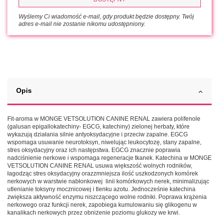
Wyślemy Ci wiadomość e-mail, gdy produkt będzie dostępny. Twój
adres e-mail nie zostanie nikomu udostępniony.
Opis
Fit-aroma w MONGE VETSOLUTION CANINE RENAL zawiera polifenole
(galusan epigallokatechiny- EGCG, katechiny) zielonej herbaty, które
wykazują działania silnie antyoksydacyjne i przeciw zapalne. EGCG
wspomaga usuwanie neurotoksyn, niwelując leukocytozę, stany zapalne,
stres oksydacyjny oraz ich następstwa. EGCG znacznie poprawia
nadciśnienie nerkowe i wspomaga regeneracje tkanek. Katechina w MONGE
VETSOLUTION CANINE RENAL usuwa większość wolnych rodników,
łagodząc stres oksydacyjny orazzmniejsza ilość uszkodzonych komórek
nerkowych w warstwie nabłonkowej linii komórkowych nerek, minimalizując
utlenianie toksyny mocznicowej i tlenku azotu. Jednocześnie katechina
zwiększa aktywność enzymu niszczącego wolne rodniki. Poprawa krążenia
nerkowego oraz funkcji nerek, zapobiega kumulowaniu się glikogenu w
kanalikach nerkowych przez obniżenie poziomu glukozy we krwi.